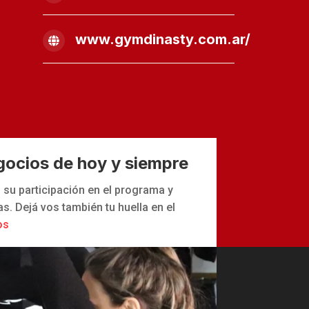
www.gymdinasty.com.ar/

gocios de hoy y siempre
su participación en el programa y
. Dejá vos también tu huella en el
os